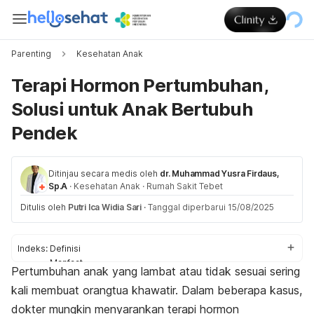
Parenting
Kesehatan Anak
Terapi Hormon Pertumbuhan,
Solusi untuk Anak Bertubuh
Pendek
Ditinjau secara medis oleh
dr. Muhammad Yusra Firdaus,
Sp.A
·
Kesehatan Anak
·
Rumah Sakit Tebet
Ditulis oleh
Putri Ica Widia Sari
·
Tanggal diperbarui 15/08/2025
Indeks:
Definisi
Manfaat
Pertumbuhan anak yang lambat atau tidak sesuai sering
Prosedur
kali membuat orangtua khawatir. Dalam beberapa kasus,
Efek samping
dokter mungkin menyarankan terapi
hormon