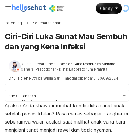
Parenting
Kesehatan Anak
Ciri-Ciri Luka Sunat Mau Sembuh
dan yang Kena Infeksi
Ditinjau secara medis oleh
dr. Carla Pramudita Susanto
·
General Practitioner
·
Klinik Laboratorium Pramita
Ditulis oleh
Putri Ica Widia Sari
·
Tanggal diperbarui 30/09/2024
Indeks:
Tahapan
Ciri-ciri mau sembuh
Apakah Anda khawatir melihat kondisi luka sunat anak
Ciri-ciri yang infeksi
setelah proses khitan? Rasa cemas sebagai orangtua ini
sebenarnya wajar, apalagi saat melihat anak yang baru
menjalani sunat menjadi rewel dan tidak nyaman.