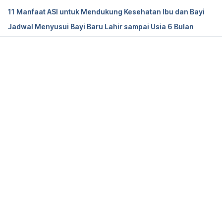
https://www.cdc.gov/breastfeeding/recommendati
11 Manfaat ASI untuk Mendukung Kesehatan Ibu dan Bayi
ons/handling_breastmilk.htm
Jadwal Menyusui Bayi Baru Lahir sampai Usia 6 Bulan
Memuat...