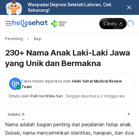
Waspadai Depresi Setelah Lahiran, Cek
Sekarang!
Parenting
Bayi
230+ Nama Anak Laki-Laki Jawa
yang Unik dan Bermakna
Fakta medis diperiksa oleh
Hello Sehat Medical Review
Team
Ditulis oleh
Putri Ica Widia Sari
·
Tanggal diperbarui 2 minggu lalu
Indeks:
A
B
Nama adalah bagian penting dari perjalanan hidup anak.
C
Sebab, nama mencerminkan identitas, harapan, dan doa
D