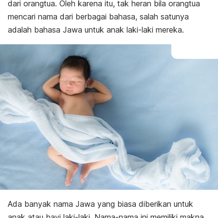
E
dari orangtua. Oleh karena itu, tak heran bila orangtua
F
mencari nama dari berbagai bahasa, salah satunya
G
adalah bahasa Jawa untuk anak laki-laki mereka.
H
I
J
K
L
M
N
O
P
R
S
T
U
W
Y
Ada banyak nama Jawa yang biasa diberikan untuk
anak atau bayi laki-laki. Nama-nama ini memiliki makna