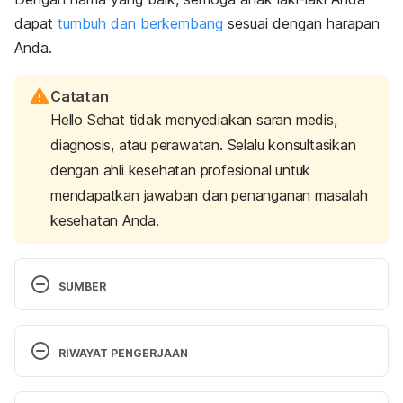
dapat
tumbuh dan berkembang
sesuai dengan harapan
Anda.
Catatan
Hello Sehat tidak menyediakan saran medis,
diagnosis, atau perawatan. Selalu konsultasikan
dengan ahli kesehatan profesional untuk
mendapatkan jawaban dan penanganan masalah
kesehatan Anda.
SUMBER
Javanese Baby Names and Meaning for Boys and 
Girls. (2023). Retrieved 4 September 2023, from 
RIWAYAT PENGERJAAN
https://www.babynamescube.com/javanese-baby-
names/10
Versi Terbaru