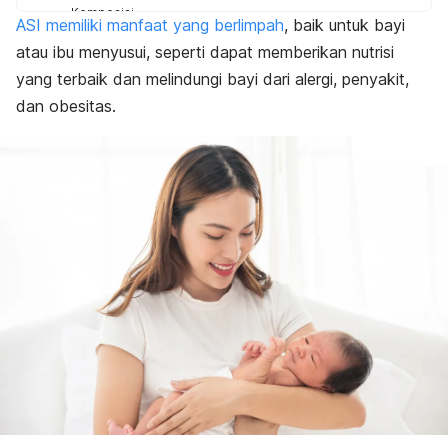
Komposisi
ASI memiliki manfaat yang berlimpah
, baik untuk bayi
Cara pakai
atau ibu menyusui, seperti dapat memberikan nutrisi
Cara Penyimpanan
Peringatan dan Perhatian
yang terbaik dan melindungi bayi dari alergi, penyakit,
dan obesitas.