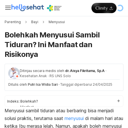
Parenting
Bayi
Menyusui
Bolehkah Menyusui Sambil
Tiduran? Ini Manfaat dan
Risikonya
Ditinjau secara medis oleh
dr. Aisya Fikritama, Sp.A
·
Kesehatan Anak
·
RS UNS Solo
Ditulis oleh
Putri Ica Widia Sari
·
Tanggal diperbarui 24/04/2025
Indeks:
Bolehkah?
Manfaat
Menyusui sambil tiduran atau berbaring bisa menjadi
Risiko
solusi praktis, terutama saat
menyusui
di malam hari atau
Tips aman
ketika Ibu merasa lelah. Namun, apakah boleh menyusui