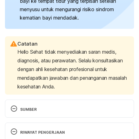
bayi ke tempat tidur yang terpisah setelah
menyusu untuk mengurangi risiko sindrom
kematian bayi mendadak.
Catatan
Hello Sehat tidak menyediakan saran medis,
diagnosis, atau perawatan. Selalu konsultasikan
dengan ahli kesehatan profesional untuk
mendapatkan jawaban dan penanganan masalah
kesehatan Anda.
SUMBER
In praise of the side-lying position. (n.d.). Retrieved 
March 11, 2025, from 
RIWAYAT PENGERJAAN
https://www.cordeliauys.co.uk/in-praise-of-the-