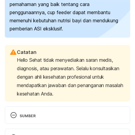
pemahaman yang baik tentang cara
penggunaannya,
cup feeder
dapat membantu
memenuhi kebutuhan nutrisi bayi dan mendukung
pemberian ASI eksklusif.
Catatan
Hello Sehat tidak menyediakan saran medis,
diagnosis, atau perawatan. Selalu konsultasikan
dengan ahli kesehatan profesional untuk
mendapatkan jawaban dan penanganan masalah
kesehatan Anda.
SUMBER
Zion.Tankard. (2023). Cup Feeding. Retrieved 17 
July 2024, from 
https://llli.org/news/cup-feeding/