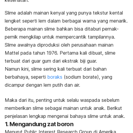
kesehatan.
Slime
adalah mainan kenyal yang punya tekstur kental
lengket seperti lem dalam berbagai warna yang menarik.
Beberapa mainan
slime
bahkan bisa ditaburi pernak-
pernik mengkilap untuk mempercantik tampilannya.
Slime
awalnya diproduksi oleh perusahaan mainan
Mattel pada tahun 1976. Pertama kali dibuat,
slime
terbuat dari guar gum dari ekstrak biji guar.
Namun kini,
slime
sering kali terbuat dari bahan
berbahaya, seperti
boraks
(sodium borate), yang
dicampur dengan lem putih dan air.
Maka dari itu, penting untuk selalu waspada sebelum
memberikan
slime
sebagai mainan untuk anak.
Berikut
penjelasan lengkap mengenai bahaya
slime
untuk anak.
1. Mengandung zat boron
Menurut Public Interest Research Group di Amerika