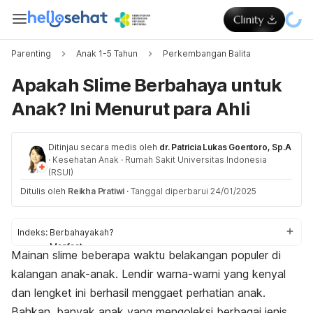
Parenting
Anak 1-5 Tahun
Perkembangan Balita
Apakah Slime Berbahaya untuk
Anak? Ini Menurut para Ahli
Ditinjau secara medis oleh
dr. Patricia Lukas Goentoro, Sp.A
·
Kesehatan Anak
·
Rumah Sakit Universitas Indonesia
(RSUI)
Ditulis oleh
Reikha Pratiwi
·
Tanggal diperbarui 24/01/2025
Indeks:
Berbahayakah?
Manfaat
Mainan
slime
beberapa waktu belakangan populer di
Cara aman
kalangan anak-anak. Lendir warna-warni yang kenyal
dan lengket ini berhasil menggaet perhatian anak.
Bahkan, banyak anak yang mengoleksi berbagai jenis