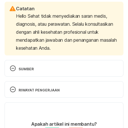
Catatan
Hello Sehat tidak menyediakan saran medis,
diagnosis, atau perawatan. Selalu konsultasikan
dengan ahli kesehatan profesional untuk
mendapatkan jawaban dan penanganan masalah
kesehatan Anda.
SUMBER
Grenov B, Briend A, Sangild PT, et al. 
Undernourished Children and Milk Lactose
. Food 
RIWAYAT PENGERJAAN
and Nutrition Bulletin. 2016;37(1):85-99. 
doi:10.1177/0379572116629024
Versi Terbaru
Maldonado Galdeano C, Cazorla SI, Lemme Dumit 
18/12/2024
JM, Vélez E, Perdigón G. 
Beneficial Effects of 
Ditulis oleh 
Adelia Dwitasari
Apakah artikel ini membantu?
Probiotic Consumption on the Immune System
. Ann 