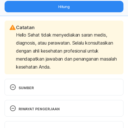
dari pakar mengenai dukungan dan perawatan berat badan
Hitung
langsung ke inbox Anda.
Catatan
Hello Sehat tidak menyediakan saran medis,
diagnosis, atau perawatan. Selalu konsultasikan
dengan ahli kesehatan profesional untuk
mendapatkan jawaban dan penanganan masalah
kesehatan Anda.
SUMBER
SUGAR-FREE CHEWING GUM AND DENTAL 
CARIES – A SYSTEMATIC REVIEW. Retrieved 7  
RIWAYAT PENGERJAAN
March 2023, from 
https://doi.org/10.1590%2FS1678-
Versi Terbaru
77572007000200002