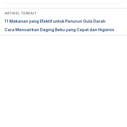
Legitimately Last for Years. Retrieved from 
https://www.rd.com/food/fun/long-lasting-foods/
ARTIKEL TERKAIT
11 Makanan yang Efektif untuk Penurun Gula Darah
Cara Mencairkan Daging Beku yang Cepat dan Higienis
Memuat...