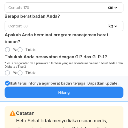
cm
Berapa berat badan Anda?
kg
Apakah Anda berminat program manajemen berat
badan?
Ya
Tidak
Tahukah Anda perawatan dengan GIP dan GLP-1?
*Jenis pengobatan dan perawatan terbaru yang membantu manajemen berat badan dan
Diabetes Tipe 2
Ya
Tidak
Ikuti terus infonya agar berat badan terjaga: Dapatkan update
dari pakar mengenai dukungan dan perawatan berat badan
Hitung
langsung ke inbox Anda.
Catatan
Hello Sehat tidak menyediakan saran medis,