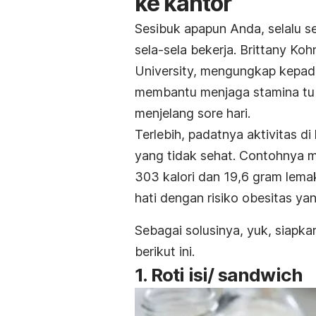
ke kantor
Sesibuk apapun Anda, selalu s
sela-sela bekerja. Brittany Koh
University, mengungkap kepa
membantu menjaga stamina tubu
menjelang sore hari.
Terlebih, padatnya aktivitas d
yang tidak sehat. Contohnya 
303 kalori dan 19,6 gram lema
hati dengan risiko obesitas ya
Sebagai solusinya, yuk, siapka
berikut ini.
1. Roti isi/
sandwich