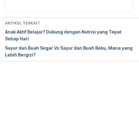
loss/a21953360/keto-fruit-list/ Diakses pada 14 
Juli 2018.
ARTIKEL TERKAIT
Fruits on ketogenic diet
Anak Aktif Belajar? Dukung dengan Nutrisi yang Tepat
https://www.livestrong.com/article/530442-fruit-
Setiap Hari
on-the-ketogenic-diet/ Diakses pada 14 Juli 2018.
Sayur dan Buah Segar Vs Sayur dan Buah Beku, Mana yang
Lebih Bergizi?
Ketogenic diet food list 
https://draxe.com/hub/keto-diet/ketogenic-diet-
food-list/ Diakses pada 14 Juli 2018.
Memuat...