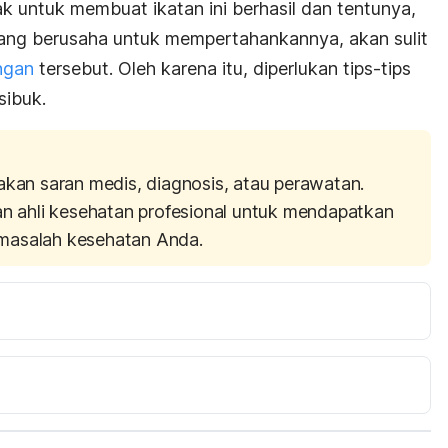
ak untuk membuat ikatan ini berhasil dan tentunya,
yang berusaha untuk mempertahankannya, akan sulit
ngan
tersebut. Oleh karena itu, diperlukan tips-tips
sibuk.
akan saran medis, diagnosis, atau perawatan.
an ahli kesehatan profesional untuk mendapatkan
masalah kesehatan Anda.
ic Boyfriend. 
https://en.amerikanki.com/ways-cope-
 March 27, 2019
Dating a Workaholic: How to Do It & Maintain a Happy Relationship 
ing-flings/dating-game/dating-a-workaholic