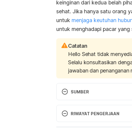
keinginan dari kedua belah pih
sehat. Jika hanya satu orang 
untuk
menjaga keutuhan hubu
untuk menghadapi pacar yang 
Catatan
Hello Sehat tidak menyedi
Selalu konsultasikan deng
jawaban dan penanganan 
SUMBER
8 Ways to Cope with a Workahol
workaholic-boyfriend/
 accessed
RIWAYAT PENGERJAAN
Versi Terbaru
https://www.lovepanky.com/flirt