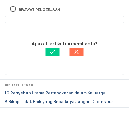
Partner Feel Special.
 Accessed on August 29th, 
RIWAYAT PENGERJAAN
2019.
Versi Terbaru
Kids Health. 
Am I in a Healthy Relationship?
. 
Accessed on August 29th, 2019.
18/01/2021
Ditulis oleh 
Aprinda Puji
Apakah artikel ini membantu?
Very Well Mind. 
How to Make Your Partner Feel 
Ditinjau secara medis oleh
dr. Yusra Firdaus
Special
. Accessed on August 29th, 2019.
Diperbarui oleh: 
Nanda Saputri
BUNT, S. and HAZELWOOD, Z. (2017). Walking the 
walk, talking the talk: Love languages, self-
regulation, and relationship satisfaction. 
Personal 
ARTIKEL TERKAIT
Relationships
, 24(2), pp.280-290.
10 Penyebab Utama Pertengkaran dalam Keluarga
8 Sikap Tidak Baik yang Sebaiknya Jangan Ditoleransi
Fivecoat, H., Tomlinson, J., Aron, A. and Caprariello, 
P. (2019). 
Partner support for individual self-
expansion opportunities
.
Memuat...