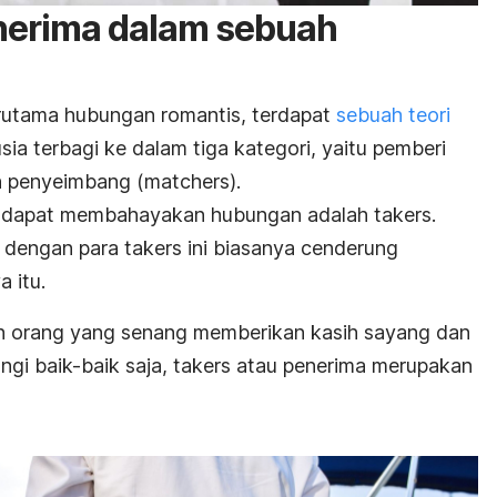
erima dalam sebuah
rutama hubungan romantis, terdapat
sebuah teori
a terbagi ke dalam tiga kategori
, yaitu pemberi
n penyeimbang (
matchers
).
ng dapat membahayakan hubungan adalah
takers
.
n dengan para
takers
ini biasanya cenderung
a itu.
h orang yang senang memberikan kasih sayang dan
gi baik-baik saja,
takers
atau penerima merupakan