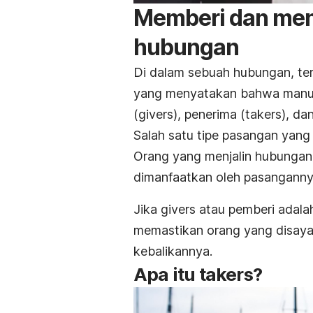
Memberi dan men
hubungan
Di dalam sebuah hubungan, te
yang menyatakan bahwa manusi
(
givers
), penerima (
takers
), da
Salah satu tipe pasangan ya
Orang yang menjalin hubunga
dimanfaatkan oleh pasanganny
Jika
givers
atau pemberi adala
memastikan orang yang disayan
kebalikannya.
Apa itu
takers?