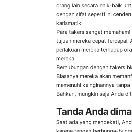
orang lain secara baik-baik un
dengan sifat seperti ini cende
karismatik.
Para
takers
sangat memahami ca
tujuan mereka cepat tercapai. 
perlakuan mereka terhadap or
mereka.
Berhubungan dengan
takers
b
Biasanya mereka akan memanf
memenuhi keinginannya tanpa 
Bahkan, mungkin saja Anda diti
Tanda Anda dima
Saat ada yang mendekati, An
karena tengah berbunga-bunga,