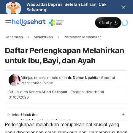
Waspadai Depresi Setelah Lahiran, Cek
Sekarang!
Kehamilan
Melahirkan
Persiapan Melahirkan
Daftar Perlengkapan Melahirkan
untuk Ibu, Bayi, dan Ayah
Ditinjau secara medis oleh
dr. Damar Upahita
·
General
Practitioner
·
None
Ditulis oleh
Karinta Ariani Setiaputri
·
Tanggal diperbarui
31/03/2026
Indeks:
Untuk ibu
Untuk bayi dan pendamping
Perlengkapan melahirkan merupakan hal krusial yang
Untuk persalinan di rumah
perlu dipersiapkan sejak jauh-jauh hari. Ini karena si Kecil