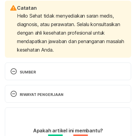
Catatan
Hello Sehat tidak menyediakan saran medis,
diagnosis, atau perawatan. Selalu konsultasikan
dengan ahli kesehatan profesional untuk
mendapatkan jawaban dan penanganan masalah
kesehatan Anda.
SUMBER
What to bring to your labor and delivery: 
MedlinePlus medical encyclopedia
. (n.d.). 
RIWAYAT PENGERJAAN
MedlinePlus – Health Information from the National 
Library of Medicine. Retrieved 08 October 2024, 
Versi Terbaru
from 
https://medlineplus.gov/ency/patientinstructions/00
31/03/2026
0543.htm
Ditulis oleh 
Karinta Ariani Setiaputri
Apakah artikel ini membantu?
Ditinjau secara medis oleh
dr. Damar Upahita