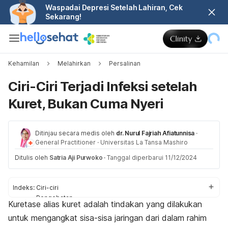
Waspadai Depresi Setelah Lahiran, Cek
Sekarang!
Kehamilan
Melahirkan
Persalinan
Ciri-Ciri Terjadi Infeksi setelah
Kuret, Bukan Cuma Nyeri
Ditinjau secara medis oleh
dr. Nurul Fajriah Afiatunnisa
·
General Practitioner
·
Universitas La Tansa Mashiro
Ditulis oleh
Satria Aji Purwoko
·
Tanggal diperbarui 11/12/2024
Indeks:
Ciri-ciri
Pengobatan
Kuretase alias kuret adalah tindakan yang dilakukan
Cara mencegah
untuk mengangkat sisa-sisa jaringan dari dalam rahim