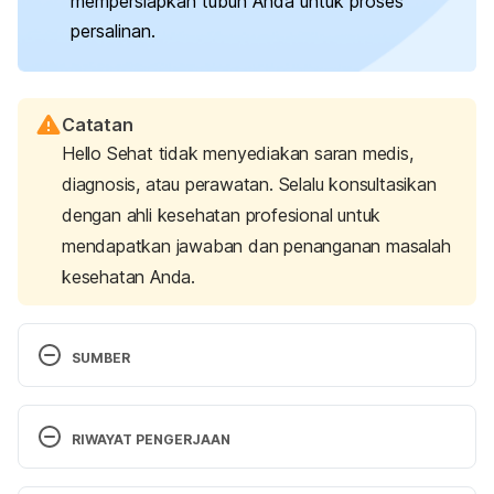
mempersiapkan tubuh Anda untuk proses
persalinan.
Catatan
Hello Sehat tidak menyediakan saran medis,
diagnosis, atau perawatan. Selalu konsultasikan
dengan ahli kesehatan profesional untuk
mendapatkan jawaban dan penanganan masalah
kesehatan Anda.
SUMBER
Third trimester
. (2023). Pregnancy, Birth and Baby. 
Retrieved April 15, 2025, from 
RIWAYAT PENGERJAAN
https://www.pregnancybirthbaby.org.au/third-
trimester
Versi Terbaru