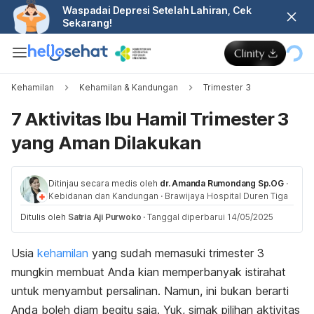
Waspadai Depresi Setelah Lahiran, Cek
Sekarang!
Kehamilan
Kehamilan & Kandungan
Trimester 3
7 Aktivitas Ibu Hamil Trimester 3
yang Aman Dilakukan
Ditinjau secara medis oleh
dr. Amanda Rumondang Sp.OG
·
Kebidanan dan Kandungan
·
Brawijaya Hospital Duren Tiga
Ditulis oleh
Satria Aji Purwoko
·
Tanggal diperbarui 14/05/2025
Usia
kehamilan
yang sudah memasuki trimester 3
mungkin membuat Anda kian memperbanyak istirahat
untuk menyambut persalinan. Namun, ini bukan berarti
Anda boleh diam begitu saja. Yuk, simak pilihan aktivitas