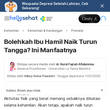
Waspadai Depresi Setelah Lahiran, Cek
Sekarang!
Kehamilan
Kehamilan & Kandungan
Prenatal
Bolehkah Ibu Hamil Naik Turun
Tangga? Ini Manfaatnya
Ditinjau secara medis oleh
dr. Nurul Fajriah Afiatunnisa
·
General Practitioner
·
Universitas La Tansa Mashiro
Ditulis oleh
Hillary Sekar Pawestri
·
Tanggal diperbarui 11/01/2025
Indeks:
Boleh atau tidak
Manfaat
Aktivitas fisik yang berat memang sebaiknya dibatasi
Tips aman
selama kehamilan. Akan tetapi, apakah naik turun
Kapan tidak boleh?