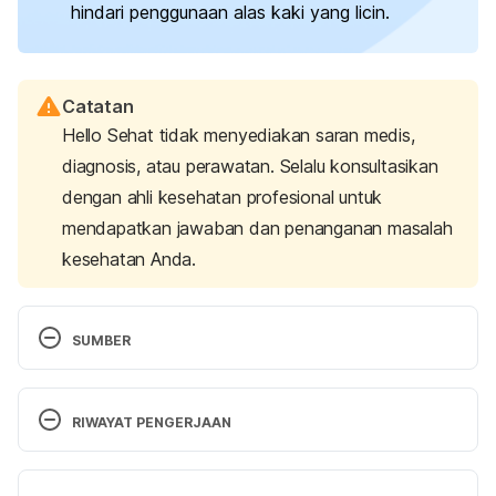
hindari penggunaan alas kaki yang licin.
Catatan
Hello Sehat tidak menyediakan saran medis,
diagnosis, atau perawatan. Selalu konsultasikan
dengan ahli kesehatan profesional untuk
mendapatkan jawaban dan penanganan masalah
kesehatan Anda.
SUMBER
Taliento, C., Piccolotti, I., Sabattini, A., Tormen, M., 
Cappadona, R., Greco, P., & Scutiero, G. (2024). 
RIWAYAT PENGERJAAN
Effect of physical activity during pregnancy on the 
risk of hypertension disorders and gestational 
Versi Terbaru
diabetes: Evidence generated by new RCTs and 