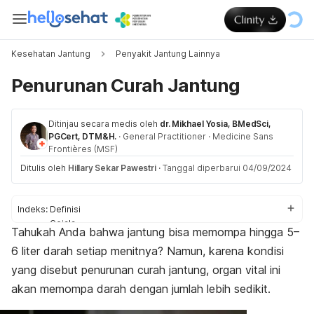
Kesehatan Jantung
Penyakit Jantung Lainnya
Penurunan Curah Jantung
Ditinjau secara medis oleh
dr. Mikhael Yosia, BMedSci,
PGCert, DTM&H.
·
General Practitioner
·
Medicine Sans
Frontières (MSF)
Ditulis oleh
Hillary Sekar Pawestri
·
Tanggal diperbarui 04/09/2024
Indeks:
Definisi
Gejala
Tahukah Anda bahwa jantung bisa memompa hingga 5–
Penyebab
6 liter darah setiap menitnya? Namun, karena kondisi
Pengobatan
yang disebut penurunan curah jantung, organ vital ini
akan memompa darah dengan jumlah lebih sedikit.