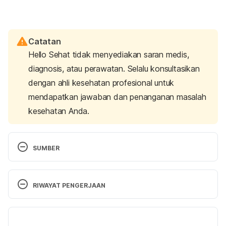
Catatan
Hello Sehat tidak menyediakan saran medis,
diagnosis, atau perawatan. Selalu konsultasikan
dengan ahli kesehatan profesional untuk
mendapatkan jawaban dan penanganan masalah
kesehatan Anda.
SUMBER
Understanding cardiac output and what it means
. 
(n.d.). Cleveland Clinic. Retrieved 15 August 2024, 
RIWAYAT PENGERJAAN
from 
https://my.clevelandclinic.org/health/diagnostics/23
Versi Terbaru
344-cardiac-output
.