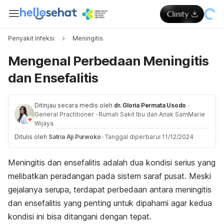
Penyakit Infeksi
Meningitis
Mengenal Perbedaan Meningitis
dan Ensefalitis
Ditinjau secara medis oleh
dr. Gloria Permata Usodo
·
General Practitioner
·
Rumah Sakit Ibu dan Anak SamMarie
Wijaya
Ditulis oleh
Satria Aji Purwoko
·
Tanggal diperbarui 11/12/2024
Meningitis dan ensefalitis adalah dua kondisi serius yang
melibatkan peradangan pada sistem saraf pusat. Meski
gejalanya serupa, terdapat perbedaan antara meningitis
dan ensefalitis yang penting untuk dipahami agar kedua
kondisi ini bisa ditangani dengan tepat.