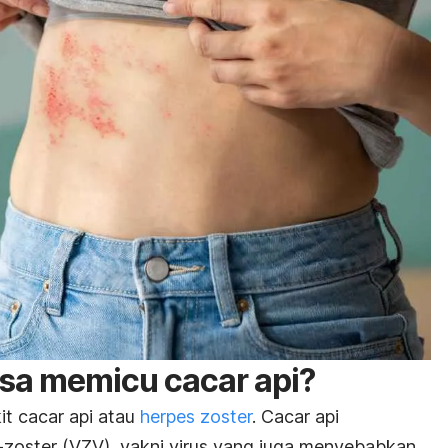
isa memicu cacar api?
it cacar api atau
herpes zoster
. Cacar api
a-zoster (VZV), yakni virus yang juga menyebabkan