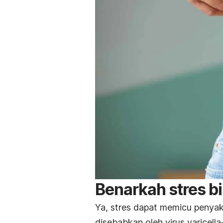
Benarkah stres b
Ya, stres dapat memicu penyak
disebabkan oleh virus varicell