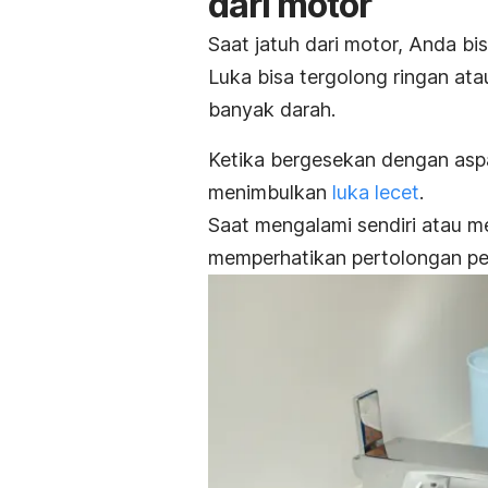
dari motor
Saat jatuh dari motor, Anda bi
Luka bisa tergolong ringan ata
banyak darah.
Ketika bergesekan dengan aspal 
menimbulkan
luka lecet
.
Saat mengalami sendiri atau me
memperhatikan pertolongan per