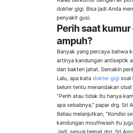
dokter gigi. Bisa jadi Anda me
penyakit gusi.
Perih saat kumur
ampuh?
Banyak yang percaya bahwa ket
artinya kandungan antiseptik 
dan bakteri jahat. Semakin per
Lalu, apa kata
dokter gigi
soal 
belum tentu menandakan obat 
“Perih atau tidak itu hanya ka
apa sebabnya,” papar drg. Sri 
Beliau melanjutkan, “Kondisi s
kandungan
mouthwash
itu ju
Jadi, sesuai hemat drg. Sri An