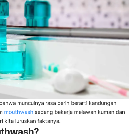
 bahwa munculnya rasa perih berarti kandungan
am
mouthwash
sedang bekerja melawan kuman dan
i kita luruskan faktanya.
thwash
?