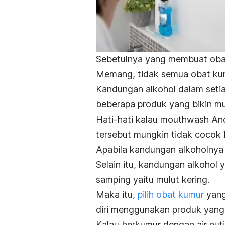
Sebetulnya yang membuat obat 
Memang, tidak semua obat ku
Kandungan alkohol dalam setia
beberapa produk yang bikin mul
Hati-hati kalau
mouthwash
And
tersebut mungkin tidak cocok 
Apabila kandungan alkoholnya t
Selain itu, kandungan alkohol 
samping yaitu mulut kering.
Maka itu,
pilih obat kumur
yang
diri menggunakan produk yang t
Kalau berkumur dengan air putih