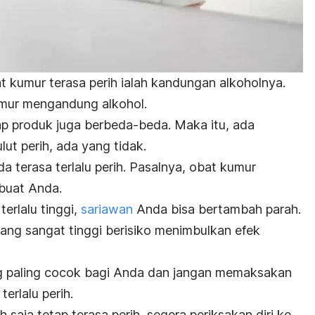
kumur terasa perih ialah kandungan alkoholnya.
mur mengandung alkohol.
p produk juga berbeda-beda. Maka itu, ada
ut perih, ada yang tidak.
a terasa terlalu perih. Pasalnya, obat kumur
buat Anda.
erlalu tinggi,
sariawan
Anda bisa bertambah parah.
yang sangat tinggi berisiko menimbulkan efek
 paling cocok bagi Anda dan jangan memaksakan
erlalu perih.
 saja tetap terasa perih, segera periksakan diri ke