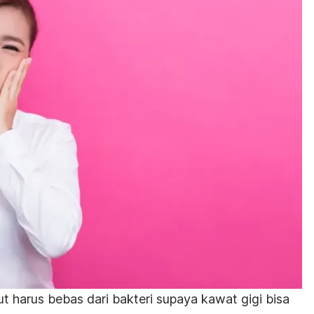
t harus bebas dari bakteri supaya kawat gigi bisa