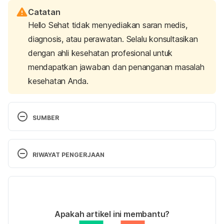
Catatan
Hello Sehat tidak menyediakan saran medis,
diagnosis, atau perawatan. Selalu konsultasikan
dengan ahli kesehatan profesional untuk
mendapatkan jawaban dan penanganan masalah
kesehatan Anda.
SUMBER
Canker sore (Aphthous ulcer): What it is, causes & 
treatment.
 (2022). Cleveland Clinic. Retrieved 
RIWAYAT PENGERJAAN
January 14, 2025, from 
https://my.clevelandclinic.org/health/diseases/1094
Versi Terbaru
5-canker-sores
22/01/2025
Canker sore.
 (2018). Mayo Clinic. Retrieved 
Ditulis oleh 
Satria Aji Purwoko
Apakah artikel ini membantu?
January 14, 2025, from 
Ditinjau secara medis oleh
dr. Nurul Fajriah 