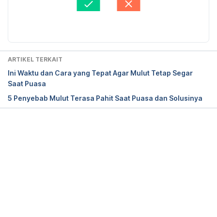
https://www.mayoclinic.org/diseases-
Afiatunnisa
Diperbarui oleh: 
Diah Ayu Lestari
conditions/canker-sore/symptoms-causes/syc-
20370615
Oral hygiene.
 (2024). National Institute of Dental 
ARTIKEL TERKAIT
and Craniofacial Research. Retrieved January 14, 
Ini Waktu dan Cara yang Tepat Agar Mulut Tetap Segar
2025, from 
https://www.nidcr.nih.gov/health-
Saat Puasa
info/oral-hygiene
5 Penyebab Mulut Terasa Pahit Saat Puasa dan Solusinya
Taleb, R., Hafez, B., El Kassir, N., El Achkar, H., & 
Mourad, M. (2022). Role of vitamin B12 in treating 
recurrent aphthous stomatitis: A review.
Memuat...
International journal for vitamin and nutrition 
research, 92
(5-6), 423–430. 
https://doi.org/10.1024/0300-9831/a000684
Xu, K., Zhou, C., Huang, F., Duan, N., Wang, Y., 
Zheng, L., Wang, X., & Wang, W. (2021). Relationship 