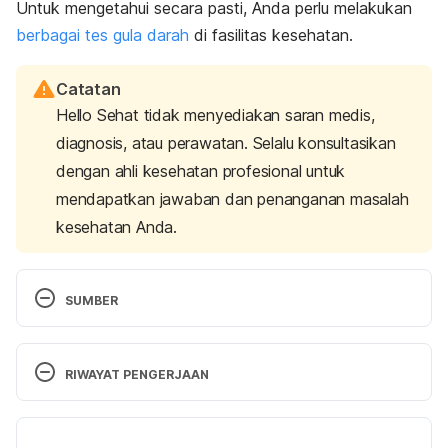
Untuk mengetahui secara pasti, Anda perlu melakukan
berbagai tes gula darah
di fasilitas kesehatan.
Catatan
Hello Sehat tidak menyediakan saran medis,
diagnosis, atau perawatan. Selalu konsultasikan
dengan ahli kesehatan profesional untuk
mendapatkan jawaban dan penanganan masalah
kesehatan Anda.
SUMBER
Ferrannini, E. (2011). Learning from glycosuria. 
Diabetes
, 
60
(3), 695–696. 
RIWAYAT PENGERJAAN
https://doi.org/10.2337/db10-1667
Versi Terbaru
Kemkes.go.id
. (n.d.). Retrieved June 13, 2022, from 