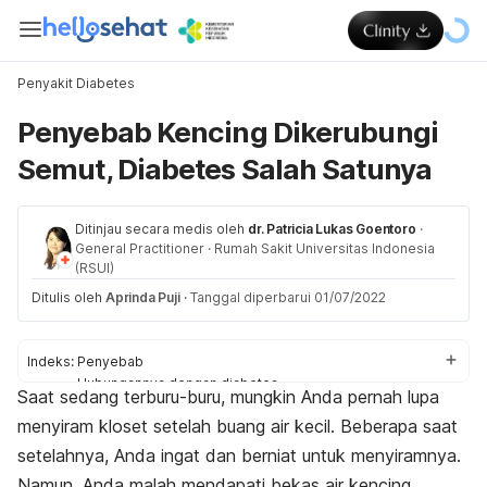
Penyakit Diabetes
Penyebab Kencing Dikerubungi
Semut, Diabetes Salah Satunya
Ditinjau secara medis oleh
dr. Patricia Lukas Goentoro
·
General Practitioner
·
Rumah Sakit Universitas Indonesia
(RSUI)
Ditulis oleh
Aprinda Puji
·
Tanggal diperbarui 01/07/2022
Indeks:
Penyebab
Hubungannya dengan diabetes
Saat sedang terburu-buru, mungkin Anda pernah lupa
Gejala diabetes lainnya
menyiram kloset setelah buang air kecil. Beberapa saat
setelahnya, Anda ingat dan berniat untuk menyiramnya.
Namun, Anda malah mendapati bekas air kencing