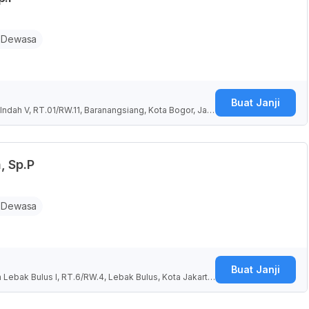
 Dewasa
Buat Janji
Indah V, RT.01/RW.11, Baranangsiang, Kota Bogor, Jaw
, Sp.P
 Dewasa
Buat Janji
 Lebak Bulus I, RT.6/RW.4, Lebak Bulus, Kota Jakarta
ia