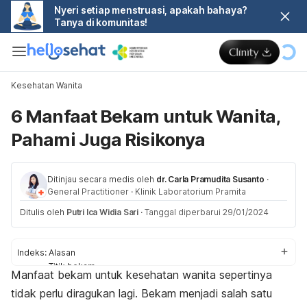
Nyeri setiap menstruasi, apakah bahaya?
Tanya di komunitas!
Kesehatan Wanita
6 Manfaat Bekam untuk Wanita,
Pahami Juga Risikonya
Ditinjau secara medis oleh
dr. Carla Pramudita Susanto
·
General Practitioner
·
Klinik Laboratorium Pramita
Ditulis oleh
Putri Ica Widia Sari
·
Tanggal diperbarui 29/01/2024
Indeks:
Alasan
Titik bekam
Manfaat bekam untuk kesehatan wanita sepertinya
Manfaat
tidak perlu diragukan lagi. Bekam menjadi salah satu
Risiko