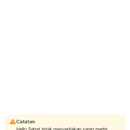
Catatan
Hello Sehat tidak menyediakan saran medis,