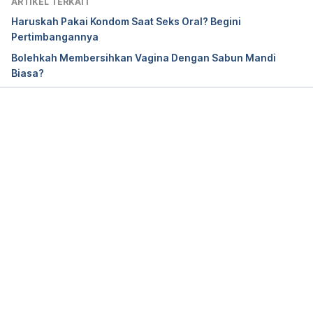
ARTIKEL TERKAIT
health/2012/05/oh-no-where-did-it-go-when-
Haruskah Pakai Kondom Saat Seks Oral? Begini
things-get-lost-in-the-vagina.html
 (Diakses 
Pertimbangannya
6/12/2017)
Bolehkah Membersihkan Vagina Dengan Sabun Mandi
Biasa?
Memuat...