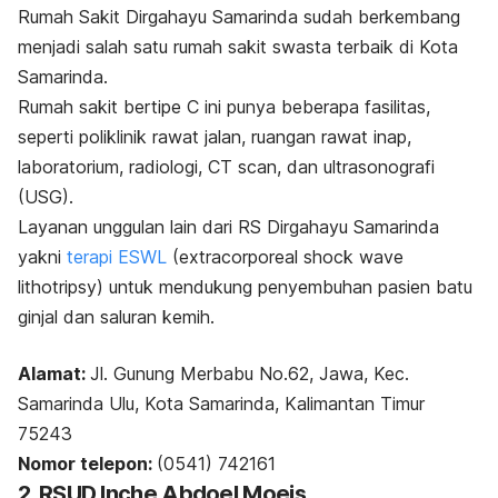
Rumah Sakit Dirgahayu Samarinda sudah berkembang
menjadi salah satu rumah sakit swasta terbaik di Kota
Samarinda.
Rumah sakit bertipe C ini punya beberapa fasilitas,
seperti poliklinik rawat jalan, ruangan rawat inap,
laboratorium, radiologi, CT
scan
, dan ultrasonografi
(USG).
Layanan unggulan lain dari RS Dirgahayu Samarinda
yakni
terapi ESWL
(
extracorporeal shock wave
lithotripsy
) untuk mendukung penyembuhan pasien batu
ginjal dan saluran kemih.
Alamat:
Jl. Gunung Merbabu No.62, Jawa, Kec.
Samarinda Ulu, Kota Samarinda, Kalimantan Timur
75243
Nomor telepon:
(0541) 742161
2. RSUD Inche Abdoel Moeis