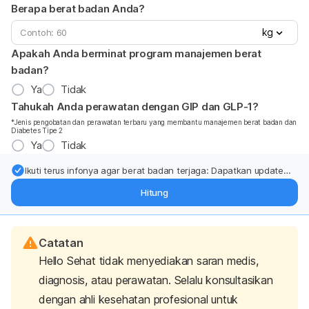
Berapa berat badan Anda?
kg
Apakah Anda berminat program manajemen berat
badan?
Ya
Tidak
Tahukah Anda perawatan dengan GIP dan GLP-1?
*Jenis pengobatan dan perawatan terbaru yang membantu manajemen berat badan dan
Diabetes Tipe 2
Ya
Tidak
Ikuti terus infonya agar berat badan terjaga: Dapatkan update
dari pakar mengenai dukungan dan perawatan berat badan
Hitung
langsung ke inbox Anda.
Catatan
Hello Sehat tidak menyediakan saran medis,
diagnosis, atau perawatan. Selalu konsultasikan
dengan ahli kesehatan profesional untuk