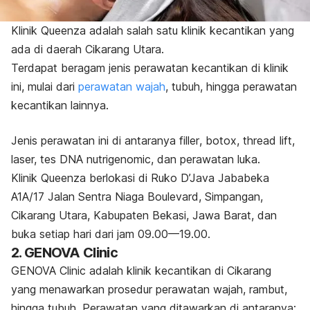
Klinik Queenza adalah salah satu klinik kecantikan yang
ada di daerah Cikarang Utara.
Terdapat beragam jenis perawatan kecantikan di klinik
ini, mulai dari
perawatan wajah
, tubuh, hingga perawatan
kecantikan lainnya.
Jenis perawatan ini di antaranya
filler
, botox,
thread lift
,
laser, tes DNA nutrigenomic, dan perawatan luka.
Klinik Queenza berlokasi di Ruko D’Java Jababeka
A1A/17 Jalan Sentra Niaga Boulevard, Simpangan,
Cikarang Utara, Kabupaten Bekasi, Jawa Barat, dan
buka setiap hari dari jam 09.00—19.00.
2. GENOVA Clinic
GENOVA Clinic adalah klinik kecantikan di Cikarang
yang menawarkan prosedur perawatan wajah, rambut,
hingga tubuh. Perawatan yang ditawarkan di antaranya: