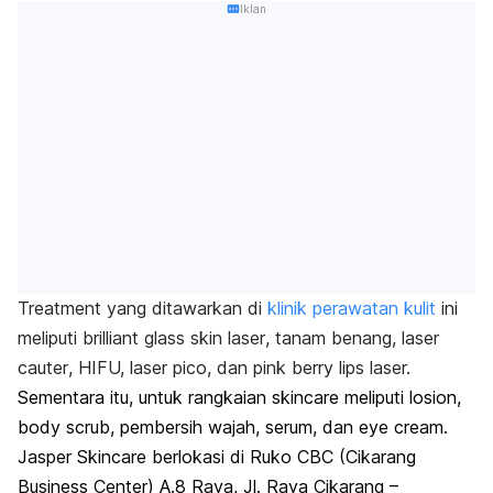
Iklan
Treatment
yang ditawarkan di
klinik perawatan kulit
ini
meliputi
b
rilliant glass skin laser
, t
anam benang, l
aser
cauter
,
HIFU,
l
aser pico
, dan
p
ink berry lips laser.
Sementara itu, untuk rangkaian
skincare
meliputi losion,
body scrub,
pembersih wajah, serum, dan
eye cream
.
Jasper Skincare berlokasi di Ruko CBC (Cikarang
Business Center) A.8 Raya, Jl. Raya Cikarang –