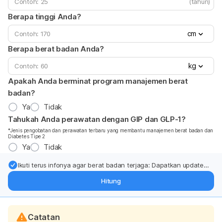
(tahun)
Berapa tinggi Anda?
cm
Berapa berat badan Anda?
kg
Apakah Anda berminat program manajemen berat
badan?
Ya
Tidak
Tahukah Anda perawatan dengan GIP dan GLP-1?
*Jenis pengobatan dan perawatan terbaru yang membantu manajemen berat badan dan
Diabetes Tipe 2
Ya
Tidak
Ikuti terus infonya agar berat badan terjaga: Dapatkan update
dari pakar mengenai dukungan dan perawatan berat badan
Hitung
langsung ke inbox Anda.
Catatan