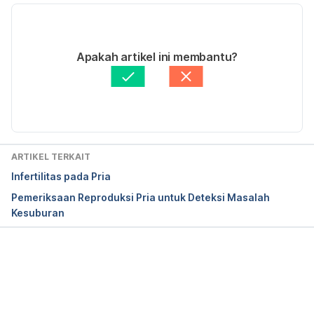
10/01/2023
Ditulis oleh 
Hello Sehat Medical Review Team
Apakah artikel ini membantu?
Fakta medis diperiksa oleh
Hello Sehat Medical 
Review Team
Diperbarui oleh: 
Anandito Reza
ARTIKEL TERKAIT
Infertilitas pada Pria
Pemeriksaan Reproduksi Pria untuk Deteksi Masalah
Kesuburan
Memuat...