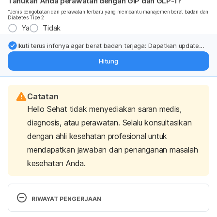
Tahukah Anda perawatan dengan GIP dan GLP-1?
*Jenis pengobatan dan perawatan terbaru yang membantu manajemen berat badan dan
Diabetes Tipe 2
Ya
Tidak
Ikuti terus infonya agar berat badan terjaga: Dapatkan update
dari pakar mengenai dukungan dan perawatan berat badan
Hitung
langsung ke inbox Anda.
Catatan
Hello Sehat tidak menyediakan saran medis,
diagnosis, atau perawatan. Selalu konsultasikan
dengan ahli kesehatan profesional untuk
mendapatkan jawaban dan penanganan masalah
kesehatan Anda.
RIWAYAT PENGERJAAN
Versi Terbaru