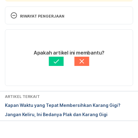
RIWAYAT PENGERJAAN
Versi Terbaru
22/12/2023
Ditulis oleh 
Anandito Reza
Apakah artikel ini membantu?
Fakta medis diperiksa oleh
Hello Sehat Medical 
Review Team
Diperbarui oleh: 
Abduraafi Andrian
ARTIKEL TERKAIT
Kapan Waktu yang Tepat Membersihkan Karang Gigi?
Jangan Keliru, Ini Bedanya Plak dan Karang Gigi