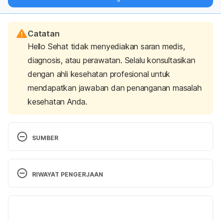
langsung ke inbox Anda.
Catatan
Hello Sehat tidak menyediakan saran medis,
diagnosis, atau perawatan. Selalu konsultasikan
dengan ahli kesehatan profesional untuk
mendapatkan jawaban dan penanganan masalah
kesehatan Anda.
SUMBER
Is My Cat Dehydrated? (n.d.). Retrieved 9 
September 2024, from 
RIWAYAT PENGERJAAN
https://www.petmd.com/cat/symptoms/is-my-cat-
dehydrated
Versi Terbaru
Hydration. (n.d.). Retrieved 9 September 2024, 
18/09/2024