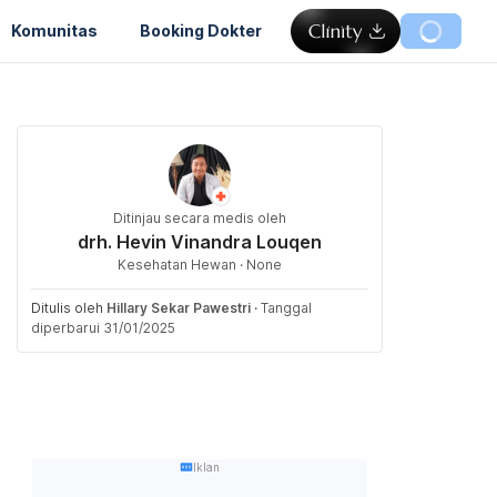
Komunitas
Booking Dokter
Ditinjau secara medis oleh
drh. Hevin Vinandra Louqen
Kesehatan Hewan · None
Ditulis oleh
Hillary Sekar Pawestri
·
Tanggal
diperbarui 31/01/2025
Iklan