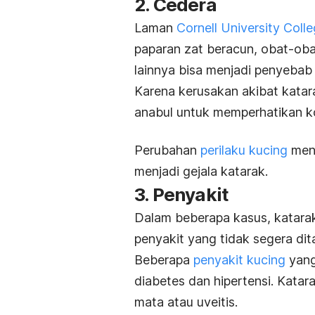
2. Cedera
Laman
Cornell University Coll
paparan zat beracun, obat-obat
lainnya bisa menjadi penyebab
Karena kerusakan akibat katara
anabul untuk memperhatikan ko
Perubahan
perilaku kucing
menj
menjadi gejala katarak.
3. Penyakit
Dalam beberapa kasus, katarak
penyakit yang tidak segera dit
Beberapa
penyakit kucing
yang
diabetes dan hipertensi.
Katara
mata atau uveitis.