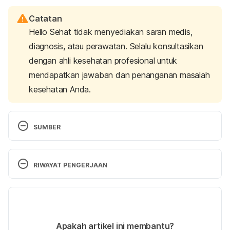
Catatan
Hello Sehat tidak menyediakan saran medis,
diagnosis, atau perawatan. Selalu konsultasikan
dengan ahli kesehatan profesional untuk
mendapatkan jawaban dan penanganan masalah
kesehatan Anda.
SUMBER
Mastiff dog breed information
. (n.d.). American 
Kennel Club. Retrieved 13 March 2025, from 
RIWAYAT PENGERJAAN
https://www.akc.org/dog-breeds/mastiff/
Versi Terbaru
Anatolian shepherd dog dog breed information
. 
(n.d.). American Kennel Club. Retrieved 13 March 
19/03/2025
2025, from 
https://www.akc.org/dog-
Ditulis oleh 
Hillary Sekar Pawestri
Apakah artikel ini membantu?