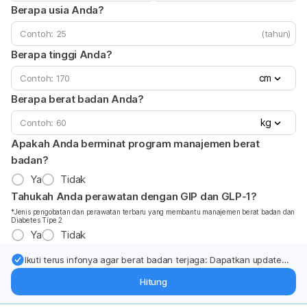
Berapa usia Anda?
(tahun)
Berapa tinggi Anda?
cm
Berapa berat badan Anda?
kg
Apakah Anda berminat program manajemen berat
badan?
Ya
Tidak
Tahukah Anda perawatan dengan GIP dan GLP-1?
*Jenis pengobatan dan perawatan terbaru yang membantu manajemen berat badan dan
Diabetes Tipe 2
Ya
Tidak
Ikuti terus infonya agar berat badan terjaga: Dapatkan update
dari pakar mengenai dukungan dan perawatan berat badan
Hitung
langsung ke inbox Anda.