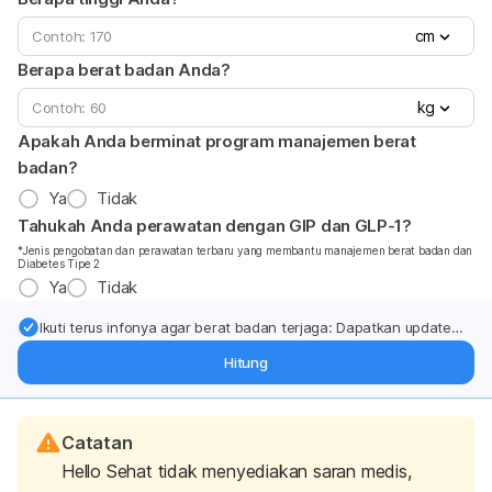
cm
Berapa berat badan Anda?
kg
Apakah Anda berminat program manajemen berat
badan?
Ya
Tidak
Tahukah Anda perawatan dengan GIP dan GLP-1?
*Jenis pengobatan dan perawatan terbaru yang membantu manajemen berat badan dan
Diabetes Tipe 2
Ya
Tidak
Ikuti terus infonya agar berat badan terjaga: Dapatkan update
dari pakar mengenai dukungan dan perawatan berat badan
Hitung
langsung ke inbox Anda.
Catatan
Hello Sehat tidak menyediakan saran medis,