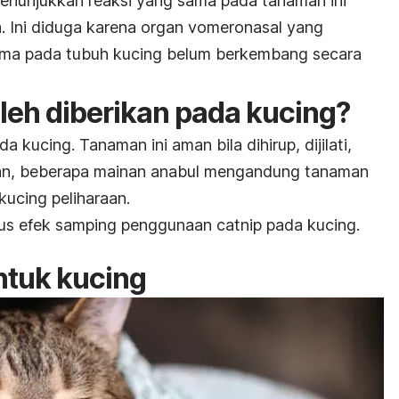
enunjukkan reaksi yang sama pada tanaman ini
 Ini diduga karena organ vomeronasal yang
oma pada tubuh kucing belum berkembang secara
leh diberikan pada kucing?
a kucing. Tanaman ini aman bila dihirup, dijilati,
hkan, beberapa mainan anabul mengandung tanaman
 kucing peliharaan.
sus efek samping penggunaan c
atnip
pada kucing.
tuk kucing