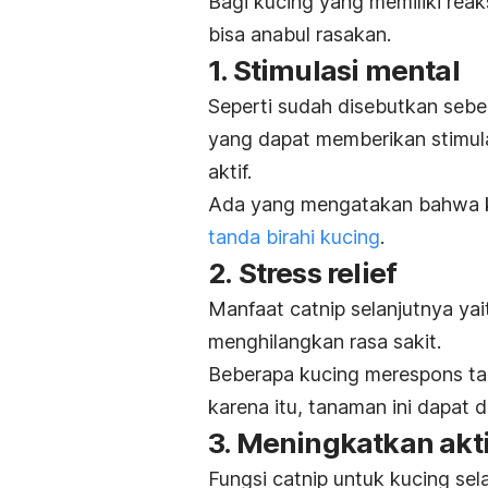
Bagi kucing yang memiliki reak
bisa anabul rasakan.
1. Stimulasi mental
Seperti sudah disebutkan seb
yang dapat memberikan stimula
aktif.
Ada yang mengatakan bahwa ke
tanda birahi kucing
.
2.
Stress relief
Manfaat
catnip
selanjutnya ya
menghilangkan rasa sakit.
Beberapa kucing merespons ta
karena itu, tanaman ini dapat
3. Meningkatkan aktiv
Fungsi
catnip
untuk kucing sela