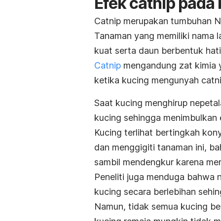
Efek
catnip
pada 
Catnip
merupakan tumbuhan
N
Tanaman yang memiliki nama l
kuat serta daun berbentuk hat
Catnip
mengandung zat kimia 
ketika kucing mengunyah
catn
Saat kucing menghirup
nepeta
kucing sehingga menimbulkan e
Kucing terlihat bertingkah kon
dan menggigiti tanaman ini, 
sambil mendengkur karena me
Peneliti juga menduga bahwa
kucing secara berlebihan sehin
Namun, tidak semua kucing be