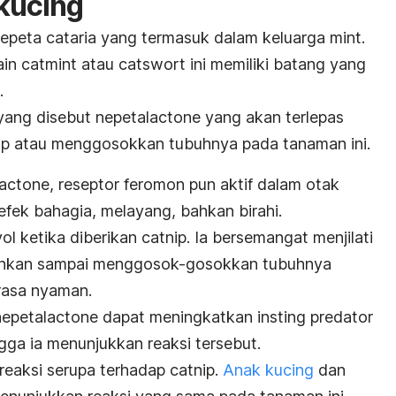
kucing
epeta cataria
yang termasuk dalam keluarga
mint
.
ain
catmint
atau
catswort
ini memiliki batang yang
i.
yang disebut
nepetalactone
yang akan terlepas
ip
atau menggosokkan tubuhnya pada tanaman ini.
lactone
, reseptor feromon pun aktif dalam otak
fek bahagia, melayang, bahkan birahi.
yol ketika diberikan
catnip
. Ia
bersemangat menjilati
bahkan sampai menggosok-gosokkan tubuhnya
rasa nyaman.
nepetalactone
dapat meningkatkan insting predator
gga ia menunjukkan reaksi tersebut.
reaksi serupa terhadap
catnip
.
Anak kucing
dan