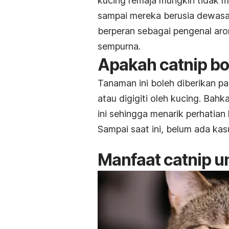
kucing remaja mungkin tidak m
sampai mereka berusia dewasa.
berperan sebagai pengenal ar
sempurna.
Apakah
catnip
bo
Tanaman ini boleh diberikan pad
atau digigiti oleh kucing. Ba
ini sehingga menarik perhatian
Sampai saat ini, belum ada ka
Manfaat
catnip
un