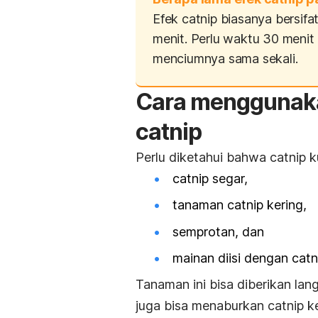
Efek
catnip
biasanya bersifat
menit. Perlu waktu 30 menit 
menciumnya sama sekali.
Cara menggunaka
catnip
Perlu diketahui bahwa
catnip
ku
catnip
segar,
tanaman
catnip
kering,
semprotan, dan
mainan diisi dengan catn
Tanaman ini bisa diberikan la
juga bisa menaburkan
catnip
ke