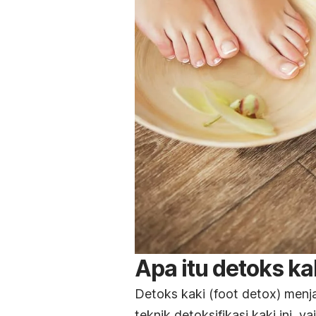
Apa itu detoks ka
Detoks kaki (
foot detox
) menj
teknik detoksifikasi kaki ini, 