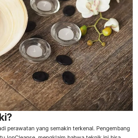
ki?
adi perawatan yang semakin terkenal. Pengembang
yaitu IonCleanse, mengklaim bahwa teknik ini bisa