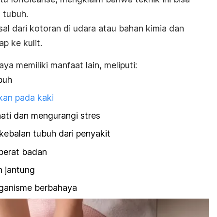
 tubuh.
al dari kotoran di udara atau bahan kimia dan
p ke kulit.
caya memiliki manfaat lain, meliputi:
buh
an pada kaki
ati dan mengurangi stres
ebalan tubuh dari penyakit
erat badan
 jantung
ganisme berbahaya