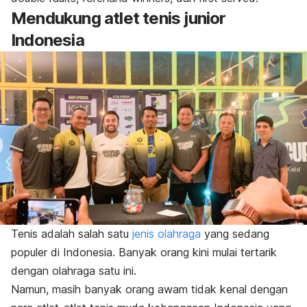
Mendukung atlet tenis junior
Indonesia
Tenis adalah salah satu
jenis olahraga
yang sedang
populer di Indonesia. Banyak orang kini mulai tertarik
dengan olahraga satu ini.
Namun, masih banyak orang awam tidak kenal dengan