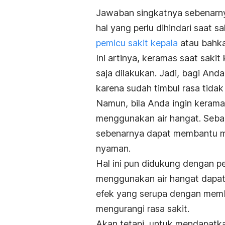
Jawaban singkatnya sebenarny
h
al yang perlu dihindari saat s
pemicu sakit kepala
atau bahka
Ini artinya, keramas saat
sakit
saja dilakukan.
Jadi, bagi And
karena sudah timbul rasa tida
Namun, bila Anda ingin kerama
menggunakan air hangat.
Seba
sebenarnya dapat membantu 
nyaman.
Hal ini pun didukung dengan p
menggunakan air hangat dapa
efek yang serupa dengan memb
mengurangi rasa sakit.
Akan tetapi, untuk mendapatka