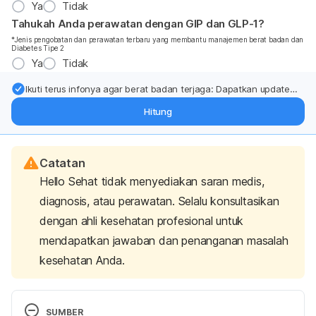
Ya
Tidak
Tahukah Anda perawatan dengan GIP dan GLP-1?
*Jenis pengobatan dan perawatan terbaru yang membantu manajemen berat badan dan
Diabetes Tipe 2
Ya
Tidak
Ikuti terus infonya agar berat badan terjaga: Dapatkan update
dari pakar mengenai dukungan dan perawatan berat badan
Hitung
langsung ke inbox Anda.
Catatan
Hello Sehat tidak menyediakan saran medis,
diagnosis, atau perawatan. Selalu konsultasikan
dengan ahli kesehatan profesional untuk
mendapatkan jawaban dan penanganan masalah
kesehatan Anda.
SUMBER