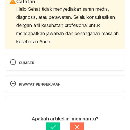
Catatan
Hello Sehat tidak menyediakan saran medis,
diagnosis, atau perawatan. Selalu konsultasikan
dengan ahli kesehatan profesional untuk
mendapatkan jawaban dan penanganan masalah
kesehatan Anda.
SUMBER
Will masturbating affect sperm count or fertility? 
(2024). Planned Parenthood. Retrieved February 4, 
RIWAYAT PENGERJAAN
2025, from 
https://www.plannedparenthood.org/blog/will-
Versi Terbaru
masturbating-affect-sperm-count-or-fertility
12/02/2025
Does male masturbation affect fertility?
 (2023). 
Ditulis oleh 
Satria Aji Purwoko
Apakah artikel ini membantu?
Mayo Clinic. Retrieved February 4, 2025, from 
Ditinjau secara medis oleh
dr. Nurul Fajriah 
https://www.mayoclinic.org/diseases-
Afiatunnisa