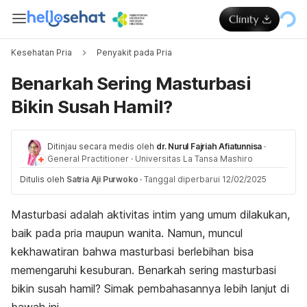
Kesehatan Pria
Penyakit pada Pria
Benarkah Sering Masturbasi
Bikin Susah Hamil?
Ditinjau secara medis oleh
dr. Nurul Fajriah Afiatunnisa
·
General Practitioner
·
Universitas La Tansa Mashiro
Ditulis oleh
Satria Aji Purwoko
·
Tanggal diperbarui 12/02/2025
Masturbasi adalah aktivitas intim yang umum dilakukan,
baik pada pria maupun wanita. Namun, muncul
kekhawatiran bahwa masturbasi berlebihan bisa
memengaruhi kesuburan. Benarkah sering masturbasi
bikin susah hamil? Simak pembahasannya lebih lanjut di