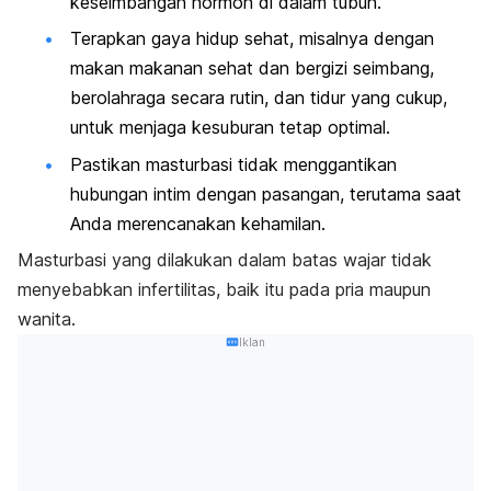
keseimbangan hormon di dalam tubuh.
Terapkan gaya hidup sehat, misalnya dengan
makan makanan sehat dan bergizi seimbang,
berolahraga secara rutin, dan tidur yang cukup,
untuk menjaga kesuburan tetap optimal.
Pastikan masturbasi tidak menggantikan
hubungan intim dengan pasangan, terutama saat
Anda merencanakan kehamilan.
Masturbasi yang dilakukan dalam batas wajar tidak
menyebabkan infertilitas, baik itu pada pria maupun
wanita.
Iklan