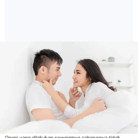
Onani yang dilakukan sewajarnya seharusnya tidak