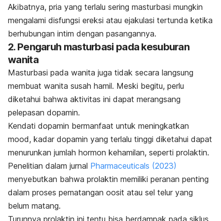
Akibatnya, pria yang terlalu sering masturbasi mungkin
mengalami disfungsi ereksi atau ejakulasi tertunda ketika
berhubungan intim dengan pasangannya.
2. Pengaruh masturbasi pada kesuburan
wanita
Masturbasi pada wanita juga tidak secara langsung
membuat wanita susah hamil. Meski begitu, perlu
diketahui bahwa aktivitas ini dapat merangsang
pelepasan dopamin.
Kendati dopamin bermanfaat untuk meningkatkan
mood
,
kadar dopamin yang terlalu tinggi diketahui dapat
menurunkan jumlah hormon kehamilan, seperti prolaktin.
Penelitian dalam jurnal
Pharmaceuticals
(2023)
menyebutkan bahwa prolaktin memiliki peranan penting
dalam proses pematangan oosit atau sel telur yang
belum matang.
Turunnya prolaktin ini tentu bisa berdampak pada siklus