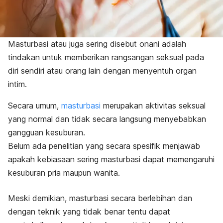
Masturbasi atau juga sering disebut onani adalah
tindakan untuk memberikan rangsangan seksual pada
diri sendiri atau orang lain dengan menyentuh organ
intim.
Secara umum,
masturbasi
merupakan aktivitas seksual
yang normal dan tidak secara langsung menyebabkan
gangguan kesuburan.
Belum ada penelitian yang secara spesifik menjawab
apakah kebiasaan sering masturbasi dapat memengaruhi
kesuburan pria maupun wanita.
Meski demikian, masturbasi secara berlebihan dan
dengan teknik yang tidak benar tentu dapat