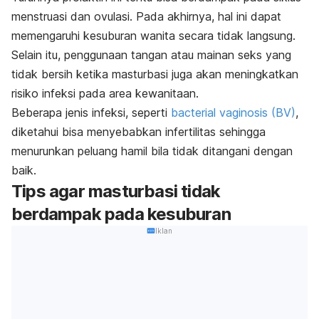
menstruasi dan ovulasi. Pada akhirnya, hal ini dapat
memengaruhi kesuburan wanita secara tidak langsung.
Selain itu, penggunaan tangan atau mainan seks yang
tidak bersih ketika masturbasi juga akan meningkatkan
risiko infeksi pada area kewanitaan.
Beberapa jenis infeksi, seperti
bacterial vaginosis
(BV)
,
diketahui bisa menyebabkan infertilitas sehingga
menurunkan peluang hamil bila tidak ditangani dengan
baik.
Tips agar masturbasi tidak
berdampak pada kesuburan
Iklan