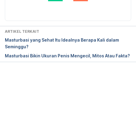
Diperbarui oleh: 
Diah Ayu Lestari
conditions/male-infertility/expert-answers/male-
masturbation/faq-20058426
Bacterial vaginosis (BV): Causes, symptoms & 
ARTIKEL TERKAIT
treatment. 
(2023). Cleveland Clinic. Retrieved 
Masturbasi yang Sehat Itu Idealnya Berapa Kali dalam
February 4, 2025, from 
Seminggu?
https://my.clevelandclinic.org/health/diseases/3963
Masturbasi Bikin Ukuran Penis Mengecil, Mitos Atau Fakta?
-bacterial-vaginosis
Prolactin
. (2023). You & Your Hormones. Retrieved 
February 4, 2025, from 
Memuat...
https://www.yourhormones.info/hormones/prolactin
/
Jayaprakash, A., Anand, A. R., Wakde, D., Parasnis, 
K., & Ekka, R. (2024). Study of vaginal infections in 
women with infertility.
 International Journal of 
Reproduction, Contraception, Obstetrics and 