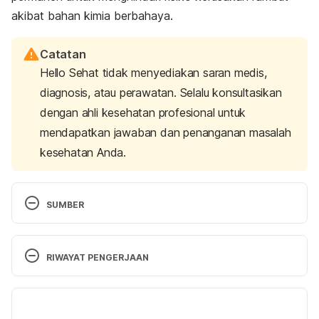
akibat bahan kimia berbahaya.
Catatan
Hello Sehat tidak menyediakan saran medis,
diagnosis, atau perawatan. Selalu konsultasikan
dengan ahli kesehatan profesional untuk
mendapatkan jawaban dan penanganan masalah
kesehatan Anda.
SUMBER
Chemical hair straighteners. (2022). Retrieved from 
https://www.consumernotice.org/products/chemical
RIWAYAT PENGERJAAN
-hair-straighteners/
Versi Terbaru
Hair cosmetics: An overview. (2015). Retrieved 
from 
02/05/2023