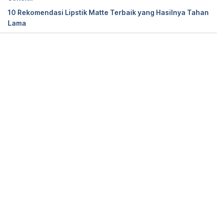
safe-201#
10 Rekomendasi Lipstik Matte Terbaik yang Hasilnya Tahan
Lama
Just a moment..
. (n.d.). Just a moment… Retrieved 
21 June 2024, from 
https://www.researchgate.net/publication/3533830
59_Advantages_of_Hyaluronic_Acid_and_Its_Combi
Memuat...
nation_with_Other_Bioactive_Ingredients_in_Cosmec
euticals