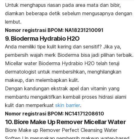
Untuk menghapus riasan pada area mata dan bibir,
diamkan beberapa detik sebelum mengusapnya dengan
lembut.
Nomor registrasi BPOM: NA18231210091
9. Bioderma Hydrabio H2O
Anda memiliki tipe kulit kering dan sensitif? Jika ya,
pembersih wajah
merk
Bioderma bisa jadi pilihan terbaik.
Micellar water
Bioderma Hydrabio H2O telah teruji
dermatologist untuk membersihkan, menghilangkan
makeup
, dan melembapkan kulit.
Dengan kandungan ekstrak apel dan vitamin yang
membantu mengaktifkan kembali proses hidrasi alami
kulit dan memperkuat
skin barrier
.
Nomor registrasi BPOM: NC14171208610
10. Biore Make Up Remover Micellar Water
Biore Make up Remover Perfect Cleansing Water
Soften Up merupakan pembersih
makeup water-based