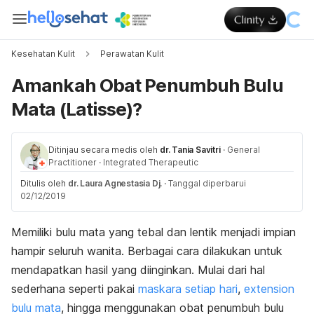
Kesehatan Kulit
Perawatan Kulit
Amankah Obat Penumbuh Bulu
Mata (Latisse)?
Ditinjau secara medis oleh
dr. Tania Savitri
·
General
Practitioner
·
Integrated Therapeutic
Ditulis oleh
dr. Laura Agnestasia Dj.
·
Tanggal diperbarui
02/12/2019
Memiliki bulu mata yang tebal dan lentik menjadi impian
hampir seluruh wanita. Berbagai cara dilakukan untuk
mendapatkan hasil yang diinginkan. Mulai dari hal
sederhana seperti pakai
maskara setiap hari
,
extension
bulu mata
, hingga menggunakan obat penumbuh bulu