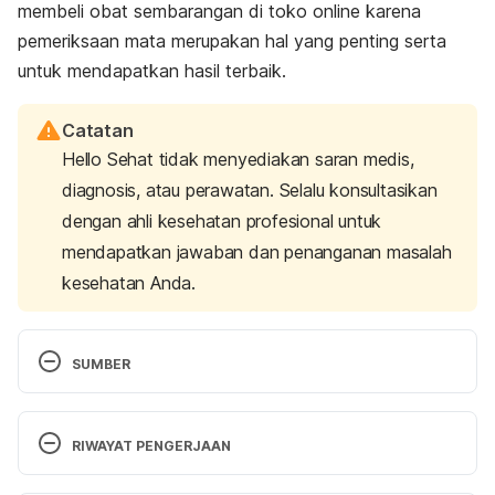
membeli obat sembarangan di toko online karena
pemeriksaan mata merupakan hal yang penting serta
untuk mendapatkan hasil terbaik.
Catatan
Hello Sehat tidak menyediakan saran medis,
diagnosis, atau perawatan. Selalu konsultasikan
dengan ahli kesehatan profesional untuk
mendapatkan jawaban dan penanganan masalah
kesehatan Anda.
SUMBER
Latisse for Longer Eyelashes: Is It Safe for Your 
RIWAYAT PENGERJAAN
Eyes? [Internet]. All About Vision. [cited 
2018Sep9]. Available from: 
Versi Terbaru