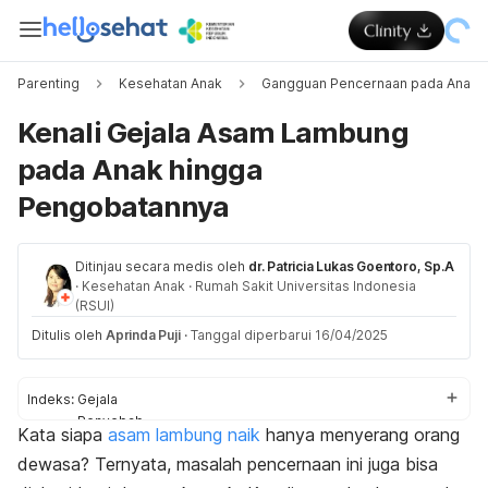
Parenting
Kesehatan Anak
Gangguan Pencernaan pada Anak
Kenali Gejala Asam Lambung
pada Anak hingga
Pengobatannya
Ditinjau secara medis oleh
dr. Patricia Lukas Goentoro, Sp.A
·
Kesehatan Anak
·
Rumah Sakit Universitas Indonesia
(RSUI)
Ditulis oleh
Aprinda Puji
·
Tanggal diperbarui 16/04/2025
Indeks:
Gejala
Penyebab
Kata siapa
asam lambung naik
hanya menyerang orang
Pengobatan
dewasa? Ternyata, masalah pencernaan ini juga bisa